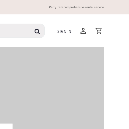
Party item comprehensive rental service
SIGN IN