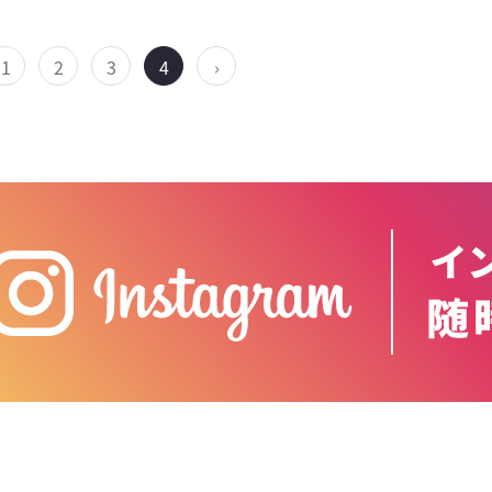
1
2
3
4
›