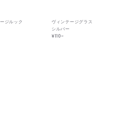
ージルック
ヴィンテージグラス
シルバー
¥110~