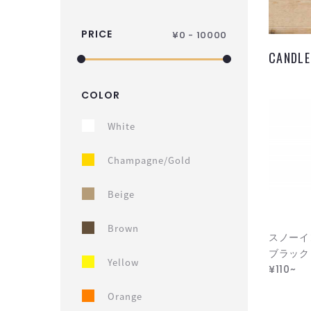
PRICE
¥
0 - 10000
CAND
COLOR
White
Champagne/Gold
Beige
Brown
スノーイ
ブラック
Yellow
¥110~
Orange