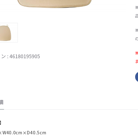
: 46180195905
細
】
×W40.0cm×D40.5cm