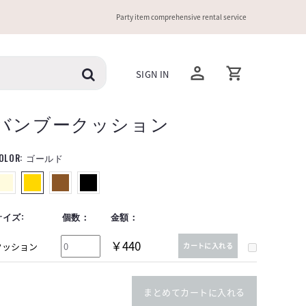
Party item comprehensive rental service
SIGN IN
バンブークッション
OLOR:
ゴールド
サイズ:
個数：
金額：
￥440
クッション
カートに入れる
まとめてカートに入れる