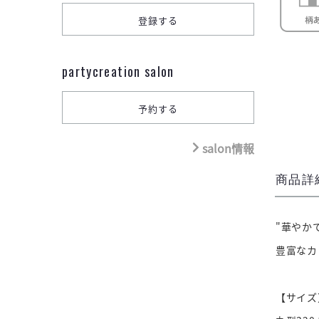
partycreation salon
salon情報
商品詳
"華やか
豊富なカ
【サイズ