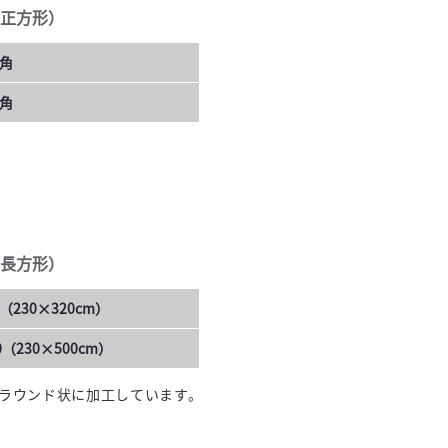
正方形）
0角
0角
長方形）
（230×320cm）
（230×500cm）
ラウンド状に加工しています。