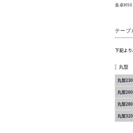
長卓M90
テーブ
下記より
丸型
丸型230
丸型260
丸型280
丸型320