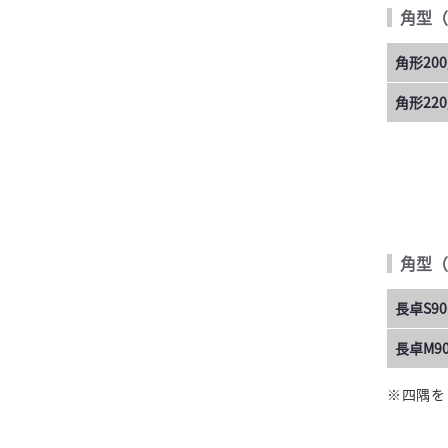
角型（
角形20
角形22
角型（
長卓S90
長卓M90
※四隅を