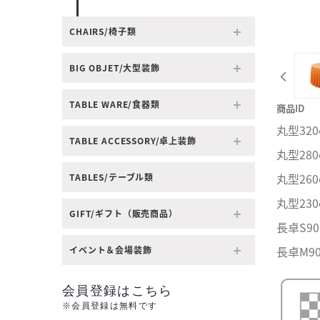
CHAIRS/椅子類
BIG OBJET/大型装飾
TABLE WARE/食器類
商品ID
丸型320φ
TABLE ACCESSORY/卓上装飾
丸型280φ
丸型260φ
TABLES/テーブル類
丸型230φ
GIFT/ギフト（販売商品）
長卓S90 
長卓M90 
イベント＆会場装飾
会員登録はこちら
※会員登録は無料です