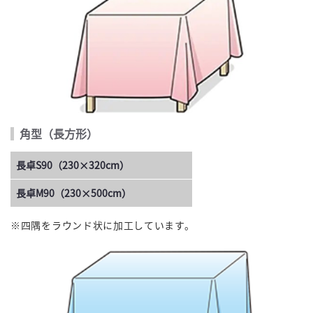
角型（長方形）
長卓S90（230×320cm）
長卓M90（230×500cm）
※四隅をラウンド状に加工しています。