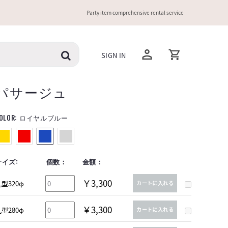
Party item comprehensive rental service
SIGN IN
パサージュ
OLOR:
ロイヤルブルー
サイズ:
個数：
金額：
￥3,300
型320φ
カートに入れる
￥3,300
型280φ
カートに入れる