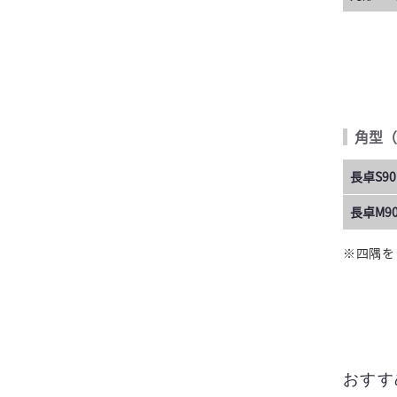
角型（
長卓S90
長卓M90
※四隅を
おすす