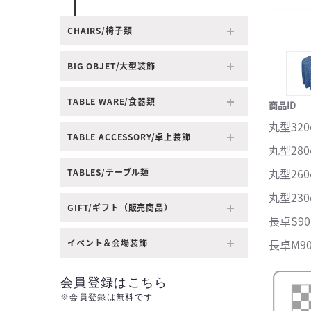
CHAIRS/椅子類
BIG OBJET/大型装飾
TABLE WARE/食器類
商品ID
丸型320φ
TABLE ACCESSORY/卓上装飾
丸型280φ
丸型260φ
TABLES/テーブル類
丸型230φ
GIFT/ギフト（販売商品）
長卓S90 
長卓M90 
イベント＆会場装飾
会員登録はこちら
※会員登録は無料です