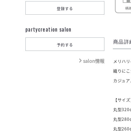
partycreation salon
商品詳
salon情報
メリハリ
織りにこ
カジュア
【サイズ
丸型320
丸型280
丸型260