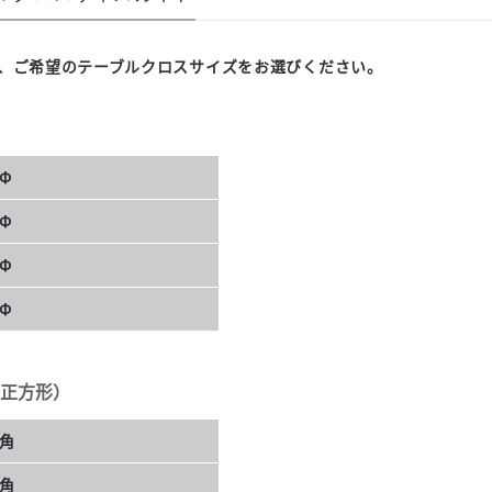
、ご希望のテーブルクロスサイズをお選びください。
Φ
Φ
Φ
Φ
正方形）
0角
0角