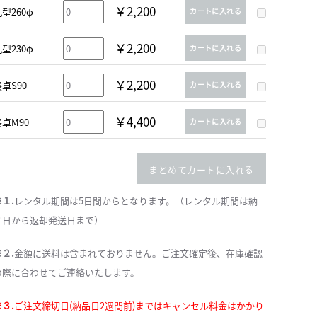
￥2,200
型260φ
カートに入れる
￥2,200
型230φ
カートに入れる
￥2,200
卓S90
カートに入れる
￥4,400
長卓M90
カートに入れる
まとめてカートに入れる
※１.
レンタル期間は5日間からとなります。（レンタル期間は納
品日から返却発送日まで）
※２.
金額に送料は含まれておりません。ご注文確定後、在庫確認
の際に合わせてご連絡いたします。
※３.
ご注文締切日(納品日2週間前)まではキャンセル料金はかかり