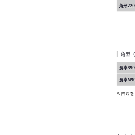
角形22
角型（
長卓S90
長卓M90
※四隅を