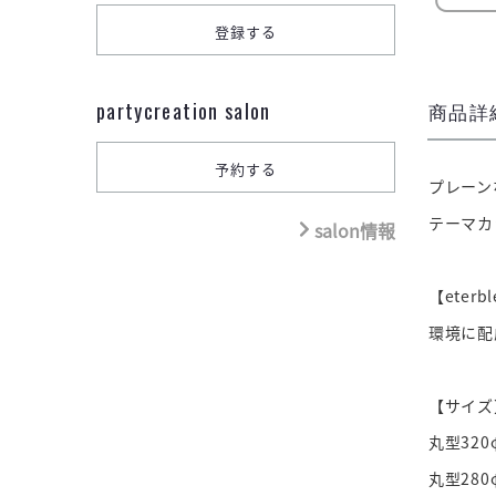
partycreation salon
商品詳
プレーン
テーマカ
salon情報
【eter
環境に
【サイズ
丸型320
丸型280