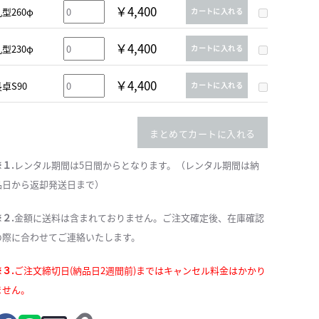
￥4,400
型260φ
カートに入れる
￥4,400
型230φ
カートに入れる
￥4,400
卓S90
カートに入れる
まとめてカートに入れる
※１.
レンタル期間は5日間からとなります。（レンタル期間は納
品日から返却発送日まで）
※２.
金額に送料は含まれておりません。ご注文確定後、在庫確認
の際に合わせてご連絡いたします。
※３.
ご注文締切日(納品日2週間前)まではキャンセル料金はかかり
ません。