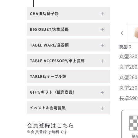
CHAIRS/椅子類
BIG OBJET/大型装飾
TABLE WARE/食器類
商品ID
丸型320φ
TABLE ACCESSORY/卓上装飾
丸型280φ
丸型260φ
TABLES/テーブル類
丸型230φ
GIFT/ギフト（販売商品）
長卓S90 
イベント＆会場装飾
会員登録はこちら
※会員登録は無料です