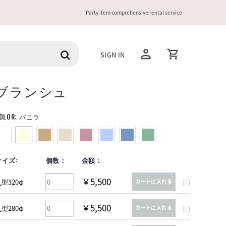
Party item comprehensive rental service
SIGN IN
ブランシュ
OLOR:
バニラ
サイズ:
個数：
金額：
￥5,500
型320φ
カートに入れる
￥5,500
型280φ
カートに入れる