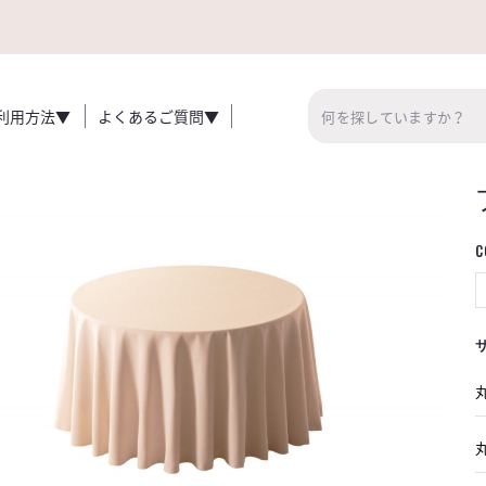
利用方法▼
よくあるご質問▼
C
丸
丸