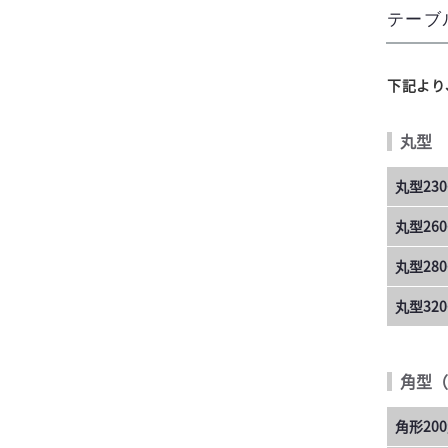
テーブ
下記より
丸型
丸型230
丸型260
丸型280
丸型320
角型（
角形20