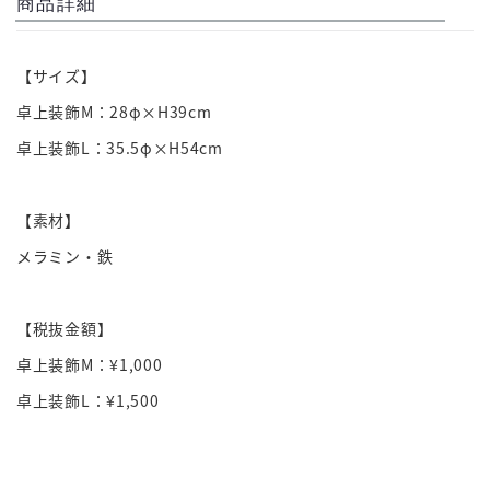
商品詳細
【サイズ】
卓上装飾M：28φ×H39cm
卓上装飾L：35.5φ×H54cm
【素材】
メラミン・鉄
【税抜金額】
卓上装飾M：¥1,000
卓上装飾L：¥1,500